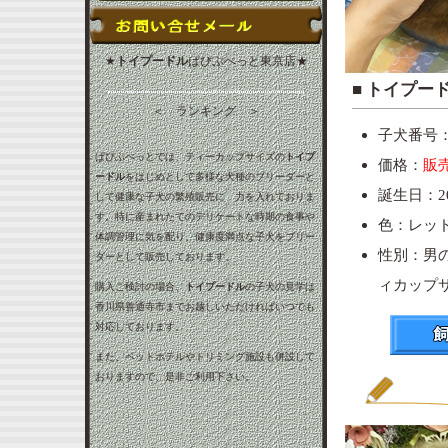
★
トイプードル
ぱぴぷぺっと東京店★
■ ト
＜ ランキング ＞
子犬番号：p
ぱぴぷぺっとでは、ティーカップサイズの
トイプ
価格：
販
ードル
をはじめとして多様な犬種のブリーダーと
誕生日：20
して健康な子犬の繁殖販売に 力を入れておりま
す。特に産まれたてのデリケートな時期の食事や
色：レッ
体調管理に気を配り、健康度満点な子犬をブリー
性別：男
ダーとして販売しております。
ィカップ
購入ご検討の場合、
トイプードル
の子犬の見学は
香川県善通寺市までお越しいただければいつでも
対応しております。
また、ペットホテルやトリミング施設も併設して
おりますので、是非ご利用下さい。