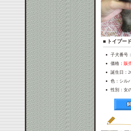
■ ト
子犬番号：p
価格：
販
誕生日：20
色：シル
性別：女