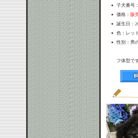
子犬番号：p
価格：
販
誕生日：20
色：レッ
性別：男
※テ
フ体型で