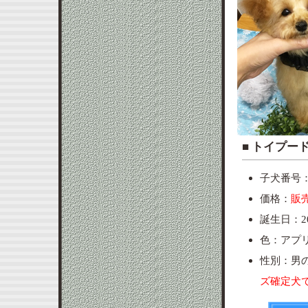
■ ト
子犬番号：po
価格：
販
誕生日：20
色：アプ
性別：
ズ確定犬