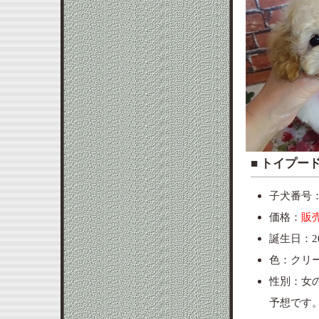
■ ト
子犬番号：p
価格：
販
誕生日：20
色：クリ
性別：女
予想です