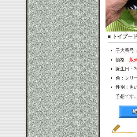
■ ト
子犬番号：p
価格：
販
誕生日：20
色：クリ
性別：男
予想です