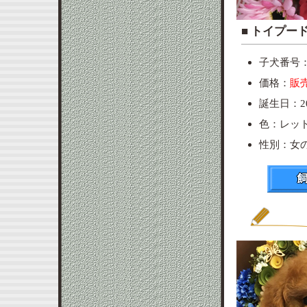
■ ト
子犬番号：p
価格：
販
誕生日：20
色：レッ
性別：女