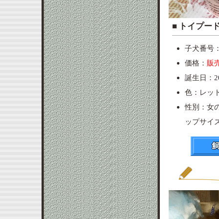
■ ト
子犬番号：p
価格：
販
誕生日：20
色：レッ
性別：女
ップサイ