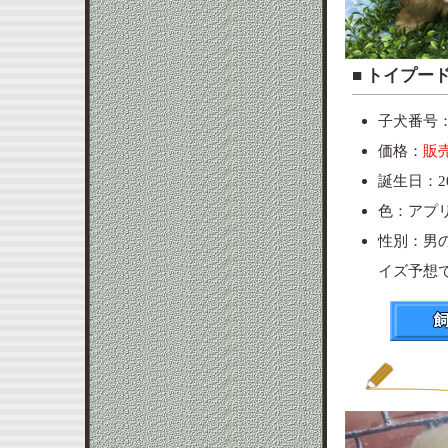
■ ト
子犬番号：p
価格：
販
誕生日：20
色：アプ
性別：男
イズ予想