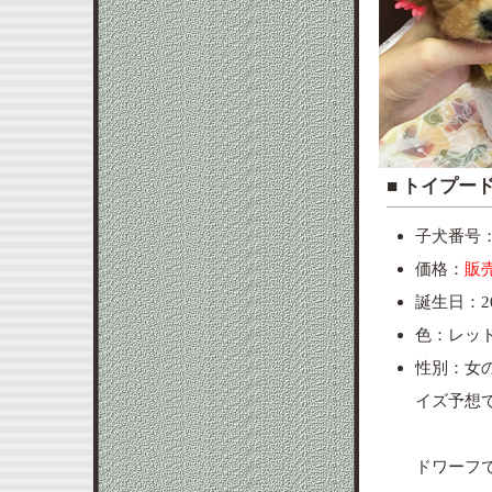
■ ト
子犬番号：po
価格：
販
誕生日：20
色：レッ
性別：女
イズ予想
ドワーフ