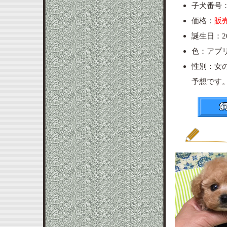
子犬番号：p
価格：
販
誕生日：20
色：アプ
性別：女
予想です