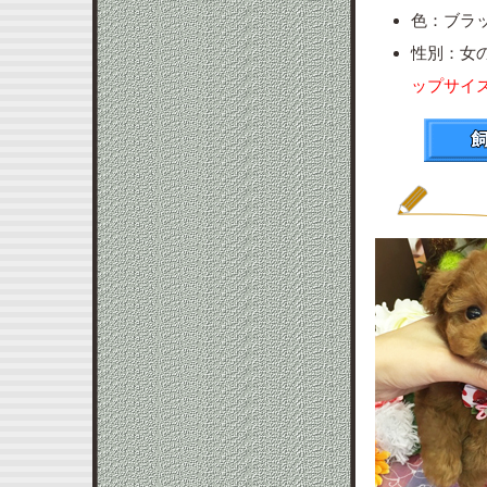
色：ブラ
性別：女
ップサイ