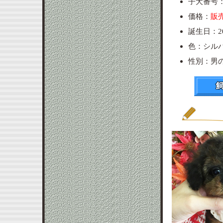
子犬番号：p
価格：
販
誕生日：20
色：シル
性別：男