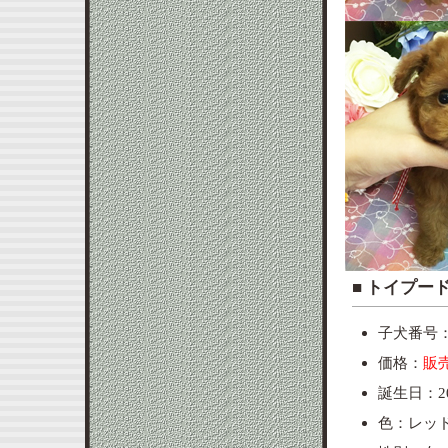
■ ト
子犬番号：p
価格：
販
誕生日：20
色：レッ