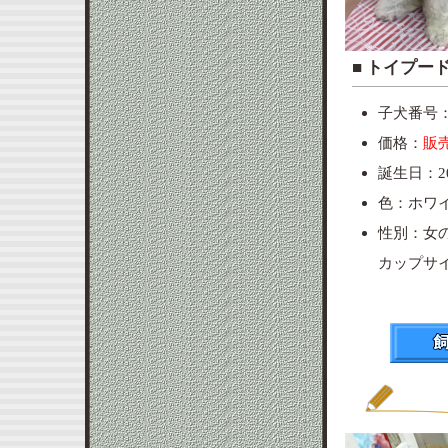
■ ト
子犬番号：p
価格：
販
誕生日：20
色：ホワ
性別：女
カップサ
※