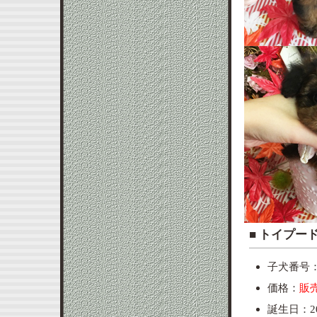
■ ト
子犬番号：p
価格：
販
誕生日：20