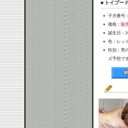
■ ト
子犬番号：p
価格：
販
誕生日：20
色：レッ
性別：男
ズ予想で