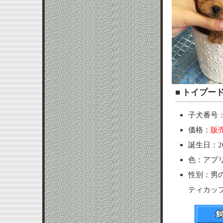
■ ト
子犬番号：p
価格：
販
誕生日：20
色：アプ
性別：男
ティカッ