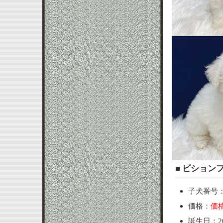
■ ビシ
子犬番号：to
価格：
価
誕生日：20