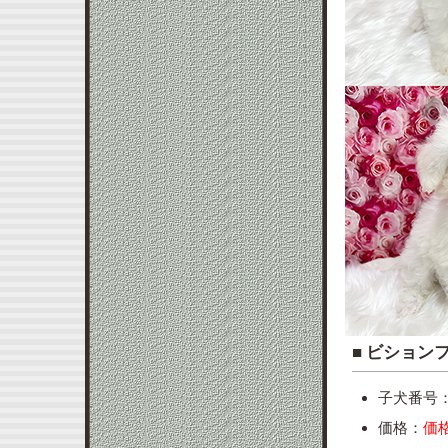
■ ビシ
子犬番号：to
価格：
価