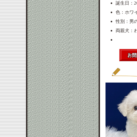
誕生日：20
色：ホワ
性別：男
両親犬：