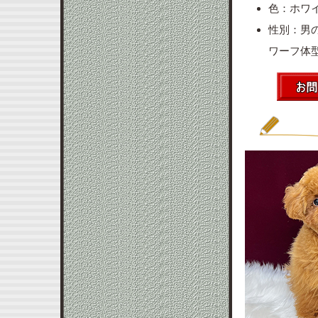
色：ホワ
性別：男
ワーフ体