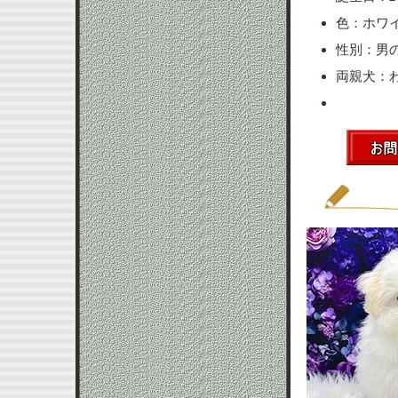
色：ホワ
性別：男
両親犬：