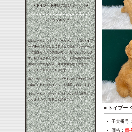
★
トイプードル
販売ぱぴぷぺっと★
＜ ランキング ＞
ぱぴぷぺっとでは、ティーカップサイズの
トイプ
ードル
をはじめとして多様な犬種のブリーダーと
して健康な子犬の繁殖販売に 力を入れておりま
す。特に産まれたてのデリケートな時期の食事や
体調管理に気を配り、健康度満点な子犬をブリー
ダーとして販売しております。
購入ご検討の場合、
トイプードル
の子犬の見学は
お越しいただければいつでも対応しております。
また、ペットホテルやトリミング施設も併設して
おりますので、是非ご相談下さい。
■ ト
子犬番号：to
価格：
価