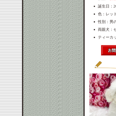
誕生日：20
色：レッ
性別：男
両親犬：
ティーカ