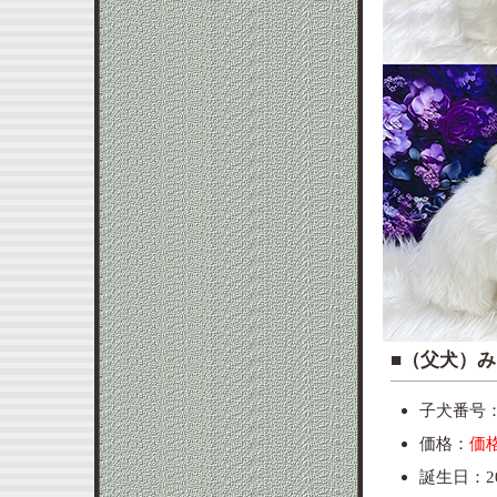
■（父犬）み
子犬番号：to
価格：
価
誕生日：20