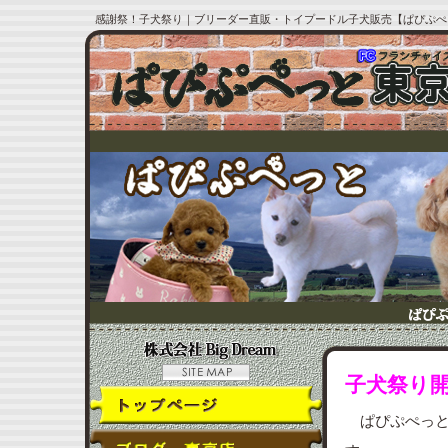
感謝祭！子犬祭り｜ブリーダー直販・トイプードル子犬販売【ぱぴぷぺ
子犬祭り
ぱぴぷぺっと