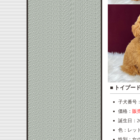
■ ト
子犬番号：to
価格：
販
誕生日：20
色：レッ
性別：女